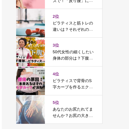
ズで！「反り腰」に効
果的な方法とは？
2位
ピラティスと筋トレの
違いは？それぞれの鍛
える部分の違いを徹底
解説
3位
50代女性の細くしたい
身体の部分は？下腹に
効果のあるピラティス
を紹介
4位
ピラティスで背骨のS
字カーブを作るエクサ
サイズ【画像＋動画】
解説
5位
あなたのお尻たれてま
せんか？お尻の大きさ
が身体へ及ぼす影響を
解説