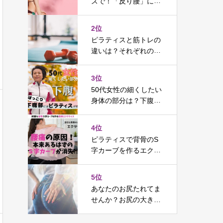
ズで！「反り腰」に効
果的な方法とは？
2位
ピラティスと筋トレの
違いは？それぞれの鍛
える部分の違いを徹底
解説
3位
50代女性の細くしたい
身体の部分は？下腹に
効果のあるピラティス
を紹介
4位
ピラティスで背骨のS
字カーブを作るエクサ
サイズ【画像＋動画】
解説
5位
あなたのお尻たれてま
せんか？お尻の大きさ
が身体へ及ぼす影響を
解説